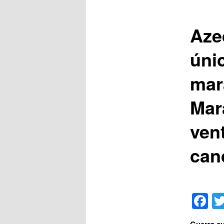
Aze
úni
mar
Mar
ven
can
F
Guerra su