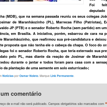
Foi fei
deputado
cha (MDB), que na semana passada reuniu os seus colegas Joã
simar de Maranhãozinho (PL), Marrecas Filho (Patriotas), Ed
ivaldo JP (PTB) e o senador Roberto Rocha (sem partido) em um
ência, em Brasília. A iniciativa, porém, esbarrou de cara na 
e Maranhãozinho, que reafirmou sua pré-candidatura e deixou
te proposta que não tenha ele o cabeça da chapa. O foco do o
legas foi o senador Roberto Rocha, que teria externado sua pr
idato pelo PL, mas diante da reação de Josimar de Maranhã
azedou durante o jantar e todos foram para casa com a sensaç
do da plantação de uma semente em solo esturricado<
em
Notícias
por
Osmar Noleto
. Marque
Link Permanente
.
 um comentário
eço de e-mail não será publicado.
Campos obrigatórios são marcados com