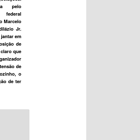
ta pelo
 federal
o Marcelo
ilázio Jr.
 jantar em
posição de
 claro que
rganizador
etensão de
ozinho, o
ão de ter
*