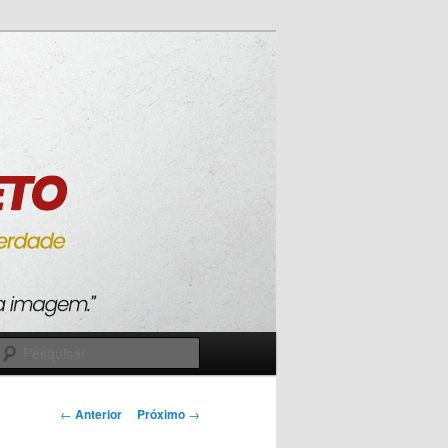
Pesquisar
Navegação
←
Anterior
Próximo
→
de