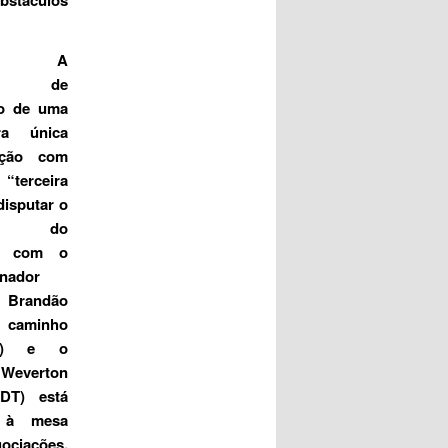
A
sta de
ão de uma
ura única
ição com
 “terceira
disputar o
no do
o com o
rnador
Brandão
 caminho
B) e o
Weverton
DT) está
a à mesa
ciações.