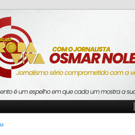
o com a verdade
va
022