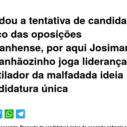
dou a tentativa de candida
co das oposições
anhense, por aqui Josima
anhãozinho joga liderança
tilador da malfadada ideia
didatura única
acebook
Twitter
WhatsApp
Telegram
cessória: Proposta de candidatura única de oposição enfrenta 