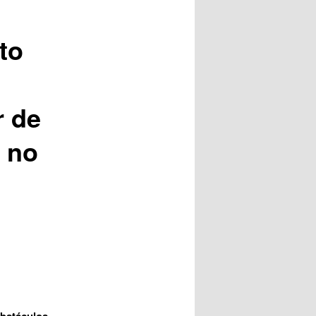
posts
to
r de
 no
obstáculos