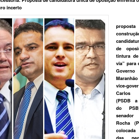
uro incerto
propo
construç
candidat
de opos
tintura de
via” para 
Gover
Maranhã
vice-gove
Carlos 
(PSDB a
do PS
senador 
Rocha (P
colocad
das nego