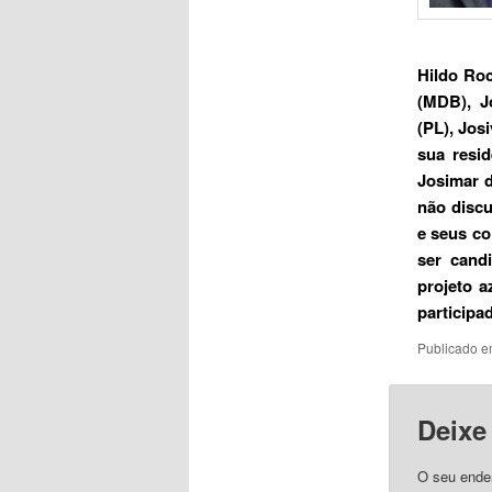
Hildo Ro
(MDB), Jo
(PL), Jos
sua resid
Josimar d
não discu
e seus co
ser cand
projeto 
participa
Publicado 
Deixe
O seu ender