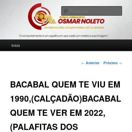
Pular
Jornalismo sério comprometido com a verdade
para
Pesqu
o
conteúdo
Blog Roda Viva
principal
Menu
Início
principal
Navegação
←
Anterior
Próximo
→
de
posts
BACABAL QUEM TE VIU EM
1990,(CALÇADÃO)BACABAL
QUEM TE VER EM 2022,
(PALAFITAS DOS