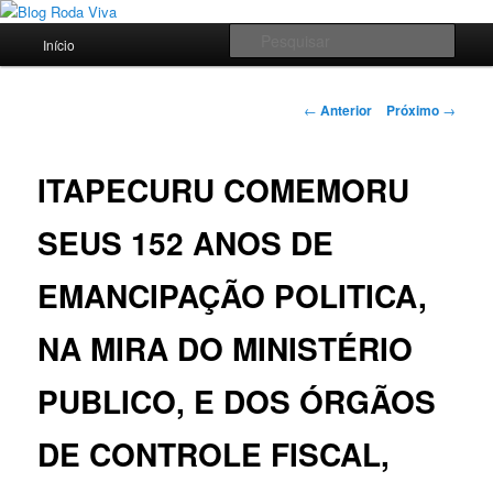
Pular
Jornalismo sério comprometido com a verdade
para
Menu
Pesqu
Início
o
principal
conteúdo
Blog Roda Viva
principal
Navegação
←
Anterior
Próximo
→
de
posts
ITAPECURU COMEMORU
SEUS 152 ANOS DE
EMANCIPAÇÃO POLITICA,
NA MIRA DO MINISTÉRIO
PUBLICO, E DOS ÓRGÃOS
DE CONTROLE FISCAL,