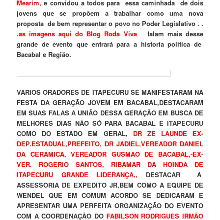
Mearim,
e convidou a todos para essa caminhada de dois
jovens que se propõem a trabalhar como uma nova
proposta de bem representar o povo no Poder Legislativo . .
.
as imagens aqui do Blog Roda Viva
falam mais desse
grande de evento que entrará para a historia politica de
Bacabal e Região.
VARIOS ORADORES DE ITAPECURU SE MANIFESTARAM NA
FESTA DA GERAÇÃO JOVEM EM BACABAL,DESTACARAM
EM SUAS FALAS A UNIÃO DESSA GERAÇÃO EM BUSCA DE
MELHORES DIAS NÃO SÓ PARA BACABAL E ITAPECURU
COMO DO ESTADO EM GERAL,
DR ZE LAUNDE EX-
DEP.ESTADUAL,PREFEITO, DR JADIEL,VEREADOR DANIEL
DA CERAMICA, VEREADOR GUSMAO DE BACABAL,-EX-
VER. ROGERIO SANTOS, RIBAMAR DA HOINDA DE
ITAPECURU GRANDE LIDERANÇA,,
DESTACAR A
ASSESSORIA DE EXPEDITO JR,BEM COMO A EQUIPE DE
WENDEL QUE EM COMUM ACORDO SE DEDICARAM E
APRESENTAR UMA PERFEITA ORGANIZAÇÃO DO EVENTO
COM A COORDENAÇÃO DO
FABILSON RODRIGUES IRMÃO