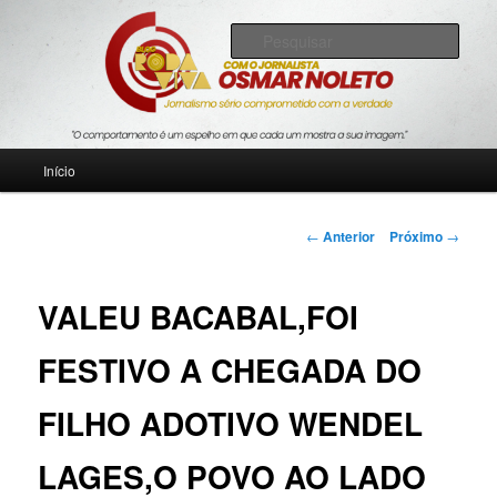
Pular
Jornalismo sério comprometido com a verdade
para
Pesqu
o
conteúdo
Blog Roda Viva
principal
Menu
Início
principal
Navegação
←
Anterior
Próximo
→
de
posts
VALEU BACABAL,FOI
FESTIVO A CHEGADA DO
FILHO ADOTIVO WENDEL
LAGES,O POVO AO LADO