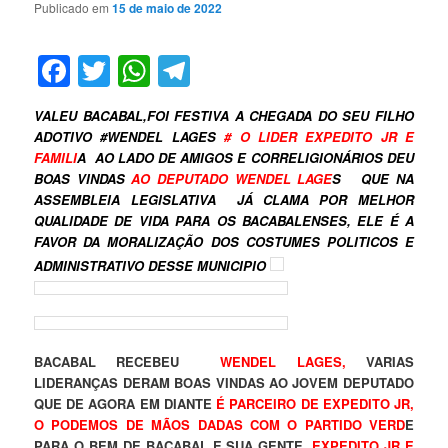
Publicado em
15 de maio de 2022
Facebook
Twitter
WhatsApp
Telegram
VALEU BACABAL,FOI FESTIVA A CHEGADA DO SEU FILHO
ADOTIVO #WENDEL LAGES
# O LIDER EXPEDITO JR E
FAMILI
A AO LADO DE AMIGOS E CORRELIGIONÁRIOS DEU
BOAS VINDAS
AO DEPUTADO WENDEL LAGE
S QUE NA
ASSEMBLEIA LEGISLATIVA JÁ CLAMA POR MELHOR
QUALIDADE DE VIDA PARA OS BACABALENSES, ELE É A
FAVOR DA MORALIZAÇÃO DOS COSTUMES POLITICOS E
ADMINISTRATIVO DESSE MUNICIPIO
BACABAL RECEBEU
WENDEL LAGES,
VARIAS
LIDERANÇAS DERAM BOAS VINDAS AO JOVEM DEPUTADO
QUE DE AGORA EM DIANTE
É PARCEIRO DE EXPEDITO JR,
O PODEMOS DE MÃOS DADAS COM O PARTIDO VERD
E
PARA O BEM DE BACABAL E SUA GENTE
,
EXPEDITO JR E