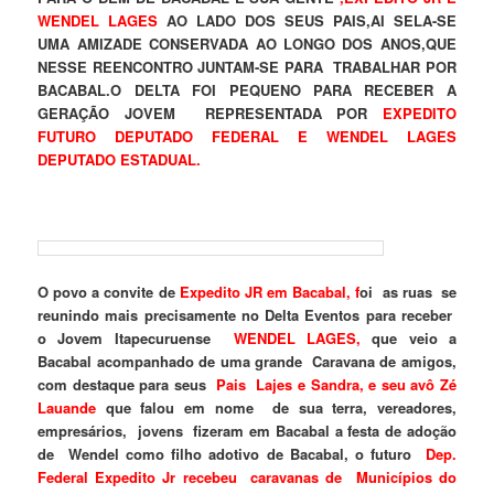
WENDEL LAGES
AO LADO DOS SEUS PAIS,AI SELA-SE
UMA AMIZADE CONSERVADA AO LONGO DOS ANOS,QUE
NESSE REENCONTRO JUNTAM-SE PARA TRABALHAR POR
BACABAL.O DELTA FOI PEQUENO PARA RECEBER A
GERAÇÃO JOVEM REPRESENTADA POR
EXPEDITO
FUTURO DEPUTADO FEDERAL E WENDEL LAGES
DEPUTADO ESTADUAL.
O povo a convite de
Expedito JR em Bacabal, f
oi as ruas se
reunindo mais precisamente no Delta Eventos para receber
o Jovem Itapecuruense
WENDEL LAGES,
que veio a
Bacabal acompanhado de uma grande Caravana de amigos,
com destaque para seus
Pais Lajes e Sandra, e seu avô Zé
Lauande
que falou em nome de sua terra, vereadores,
empresários, jovens fizeram em Bacabal a festa de adoção
de Wendel como filho adotivo de Bacabal, o futuro
Dep.
Federal Expedito Jr recebeu caravanas de Municípios do