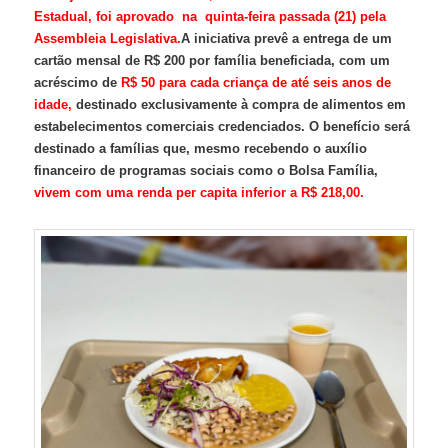
Estadual, foi aprovado na quinta-feira passada (21) pela
Assembleia Legislativa.
A iniciativa prevê a entrega de um
cartão mensal de R$ 200 por família beneficiada, com um
acréscimo de
R$ 50 para cada criança de até seis anos de
idade,
destinado exclusivamente à compra de alimentos em
estabelecimentos comerciais credenciados. O benefício será
destinado a famílias que, mesmo recebendo o auxílio
financeiro de programas sociais como o Bolsa Família,
vivem com uma renda per capita inferior a R$ 218,00.