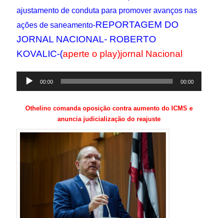
ajustamento de conduta para promover avanços nas
REPORTAGEM DO
ações de saneamento-
JORNAL NACIONAL- ROBERTO
KOVALIC-(
aperte o play)jornal Nacional
Tocador
00:00
00:00
de
áudio
Othelino comanda oposição contra aumento do ICMS e
anuncia judicialização do reajuste