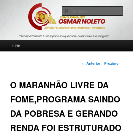
Pular
Jornalismo sério comprometido com a verdade
para
Pesqu
o
conteúdo
Blog Roda Viva
principal
Menu
Início
principal
Navegação
←
Anterior
Próximo
→
de
posts
O MARANHÃO LIVRE DA
FOME,PROGRAMA SAINDO
DA POBRESA E GERANDO
RENDA FOI ESTRUTURADO